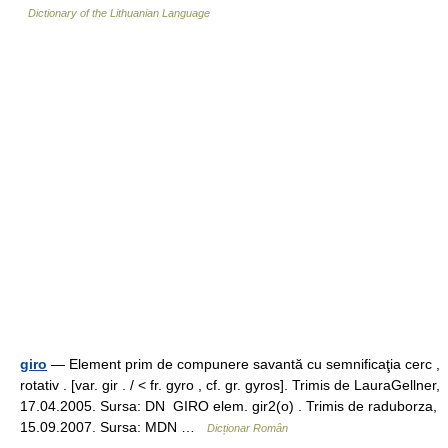
Dictionary of the Lithuanian Language
giro
— Element prim de compunere savantă cu semnificaţia cerc ,
rotativ . [var. gir . / < fr. gyro , cf. gr. gyros]. Trimis de LauraGellner,
17.04.2005. Sursa: DN GIRO elem. gir2(o) . Trimis de raduborza,
15.09.2007. Sursa: MDN …
Dicționar Român