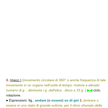
3.
(
mecc.
)
[movimento circolare di 360° o anche frequenza di tale
movimento in un organo nell'unità di tempo:
motore a elevato
numero di g.
;
diminuire i g. dell'elica
;
disco a 33 g.
]
▶◀
ciclo,
rotazione.
●
Espressioni:
fig.,
andare
(o
essere
)
su di giri
1.
[entrare o
essere in uno stato di grande euforia:
per il ritmo sfrenato della