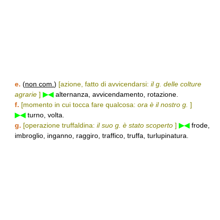
e.
(
non com.
)
[azione, fatto di avvicendarsi:
il g. delle colture
agrarie
]
▶◀
alternanza, avvicendamento, rotazione.
f.
[momento in cui tocca fare qualcosa:
ora è il nostro g.
]
▶◀
turno, volta.
g.
[operazione truffaldina:
il suo g. è stato scoperto
]
▶◀
frode,
imbroglio, inganno, raggiro, traffico, truffa, turlupinatura.