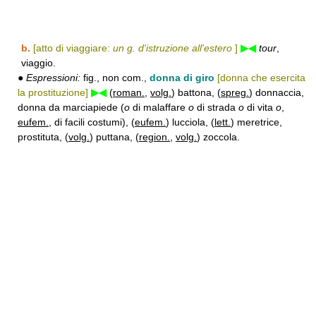
b.
[atto di viaggiare:
un g. d'istruzione all'estero
]
▶◀
tour
,
viaggio.
●
Espressioni:
fig., non com.,
donna di giro
[donna che esercita
la prostituzione]
▶◀
(
roman.
,
volg.
) battona, (
spreg.
) donnaccia,
donna da marciapiede (
o
di malaffare
o
di strada
o
di vita
o
,
eufem.
, di facili costumi), (
eufem.
) lucciola, (
lett.
) meretrice,
prostituta, (
volg.
) puttana, (
region.
,
volg.
) zoccola.