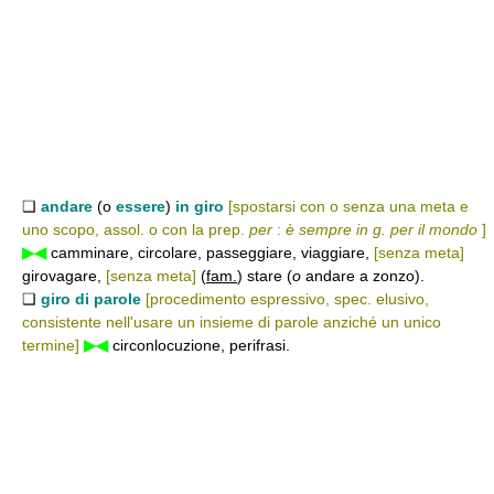
❑
andare
(o
essere
)
in giro
[spostarsi con o senza una meta e
uno scopo, assol. o con la prep.
per
:
è sempre in g. per il mondo
]
▶◀
camminare, circolare, passeggiare, viaggiare,
[senza meta]
girovagare,
[senza meta]
(
fam.
) stare (
o
andare a zonzo).
❑
giro di parole
[procedimento espressivo, spec. elusivo,
consistente nell'usare un insieme di parole anziché un unico
termine]
▶◀
circonlocuzione, perifrasi.