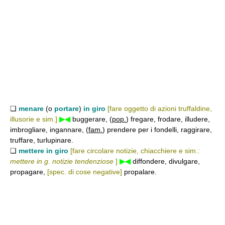
❑
menare
(o
portare
)
in giro
[fare oggetto di azioni truffaldine,
illusorie e sim.]
▶◀
buggerare, (
pop.
) fregare, frodare, illudere,
imbrogliare, ingannare, (
fam.
) prendere per i fondelli, raggirare,
truffare, turlupinare.
❑
mettere in giro
[fare circolare notizie, chiacchiere e sim.:
mettere in g. notizie tendenziose
]
▶◀
diffondere, divulgare,
propagare,
[spec. di cose negative]
propalare.