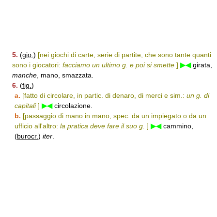
5.
(
gio.
)
[nei giochi di carte, serie di partite, che sono tante quanti
sono i giocatori:
facciamo un ultimo g. e poi si smette
]
▶◀
girata,
manche
, mano, smazzata.
6.
(
fig.
)
a.
[fatto di circolare, in partic. di denaro, di merci e sim.:
un g. di
capitali
]
▶◀
circolazione.
b.
[passaggio di mano in mano, spec. da un impiegato o da un
ufficio all'altro:
la pratica deve fare il suo g.
]
▶◀
cammino,
(
burocr.
)
iter
.