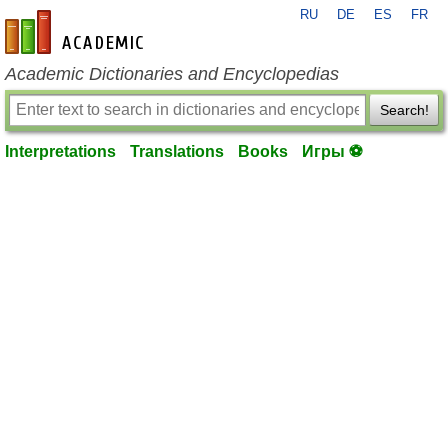
RU
DE
ES
FR
en-academic.com
Academic Dictionaries and Encyclopedias
Search!
Interpretations
Translations
Books
Игры ⚽