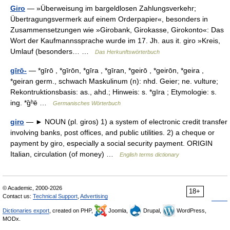
Giro
— »Überweisung im bargeldlosen Zahlungsverkehr;
Übertragungsvermerk auf einem Orderpapier«, besonders in
Zusammensetzungen wie »Girobank, Girokasse, Girokonto«: Das
Wort der Kaufmannssprache wurde im 17. Jh. aus it. giro »Kreis,
Umlauf (besonders… …
Das Herkunftswörterbuch
gīrō-
— *gīrō , *gīrōn, *gīra , *gīran, *geirō , *geirōn, *geira ,
*geiran germ., schwach Maskulinum (n): nhd. Geier; ne. vulture;
Rekontruktionsbasis: as., ahd.; Hinweis: s. *gīra ; Etymologie: s.
ing. *g̑ʰē …
Germanisches Wörterbuch
giro
— ► NOUN (pl. giros) 1) a system of electronic credit transfer
involving banks, post offices, and public utilities. 2) a cheque or
payment by giro, especially a social security payment. ORIGIN
Italian, circulation (of money) …
English terms dictionary
© Academic, 2000-2026
18+
Contact us:
Technical Support
,
Advertising
Dictionaries export
, created on PHP,
Joomla,
Drupal,
WordPress,
MODx.