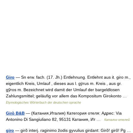
Giro
— Sn erw. fach. (17. Jh.) Entlehnung. Entlehnt aus it. giro m.,
eigentlich Kreis, Umlauf , dieses aus l. gӯrus m. Kreis , aus gr.
gỹros m. Bezeichnet wird damit der Umlauf der bargeldlosen
Zahlungsmittel; geläufig vor allem das Kompositum Girokonto …
Etymologisches Wörterbuch der deutschen sprache
Girò B&B
— (Катания,Италия) Категория отеля: Адрес: Via
Antonino Di Sangiuliano 82, 95131 Катания, Ит …
Каталог отелей
giro
— girõ interj. raginimo žodis gyvulius girdant: Girõ! girõ! Pg …