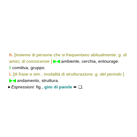
h.
[insieme di persone che si frequentano abitualmente:
g. di
amici, di conoscenze
]
▶◀
ambiente, cerchia,
entourage
.
‖
comitiva, gruppo.
i.
[di frase e sim., modalità di strutturazione:
g. del periodo
]
▶◀
andamento, struttura.
●
Espressioni:
fig.,
giro di parole
➨ ❑.