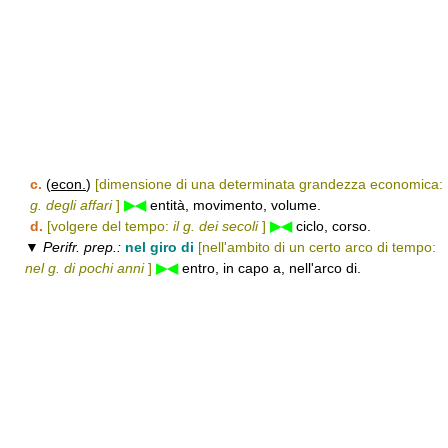
c.
(
econ.
)
[dimensione di una determinata grandezza economica:
g. degli affari
]
▶◀
entità, movimento, volume.
d.
[volgere del tempo:
il g. dei secoli
]
▶◀
ciclo, corso.
▼
Perifr. prep.:
nel giro di
[nell'ambito di un certo arco di tempo:
nel g. di pochi anni
]
▶◀
entro, in capo a, nell'arco di.