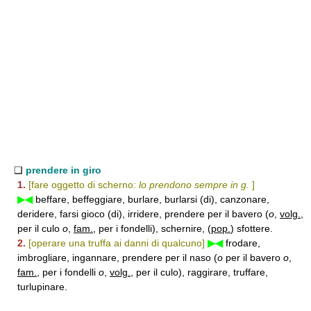
❑
prendere in giro
1.
[fare oggetto di scherno:
lo prendono sempre in g.
]
▶◀
beffare, beffeggiare, burlare, burlarsi (di), canzonare,
deridere, farsi gioco (di), irridere, prendere per il bavero (
o
,
volg.
,
per il culo
o
,
fam.
, per i fondelli), schernire, (
pop.
) sfottere.
2.
[operare una truffa ai danni di qualcuno]
▶◀
frodare,
imbrogliare, ingannare, prendere per il naso (
o
per il bavero
o
,
fam.
, per i fondelli
o
,
volg.
, per il culo), raggirare, truffare,
turlupinare.