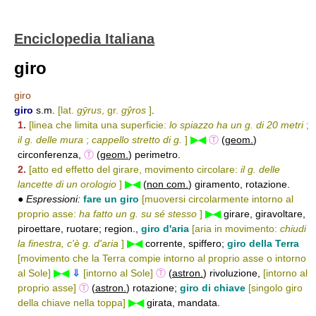
Enciclopedia Italiana
giro
giro
giro
s.m.
[lat.
gȳrus
, gr.
gŷros
]
.
1.
[linea che limita una superficie:
lo spiazzo ha un g. di 20 metri
;
il g. delle mura
;
cappello stretto di g.
]
▶◀
Ⓣ
(
geom.
)
circonferenza,
Ⓣ
(
geom.
) perimetro.
2.
[atto ed effetto del girare, movimento circolare:
il g. delle
lancette di un orologio
]
▶◀
(
non com.
) giramento, rotazione.
●
Espressioni:
fare un giro
[muoversi circolarmente intorno al
proprio asse:
ha fatto un g. su sé stesso
]
▶◀
girare, giravoltare,
piroettare, ruotare; region.,
giro d'aria
[aria in movimento:
chiudi
la finestra, c'è g. d'aria
]
▶◀
corrente, spiffero;
giro della Terra
[movimento che la Terra compie intorno al proprio asse o intorno
al Sole]
▶◀
⇓
[intorno al Sole]
Ⓣ
(
astron.
) rivoluzione,
[intorno al
proprio asse]
Ⓣ
(
astron.
) rotazione;
giro di chiave
[singolo giro
della chiave nella toppa]
▶◀
girata, mandata.