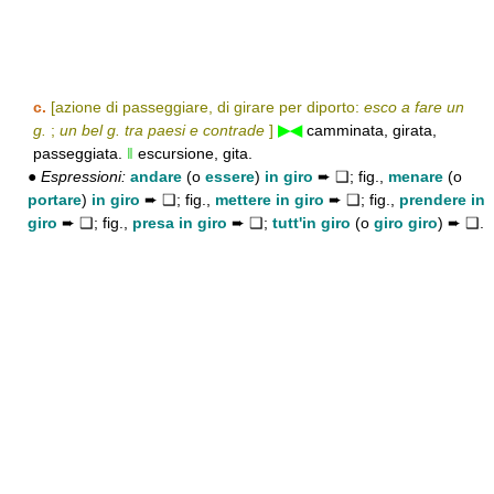
c.
[azione di passeggiare, di girare per diporto:
esco a fare un
g.
;
un bel g. tra paesi e contrade
]
▶◀
camminata, girata,
passeggiata.
‖
escursione, gita.
●
Espressioni:
andare
(o
essere
)
in giro
➨ ❑; fig.,
menare
(o
portare
)
in giro
➨ ❑; fig.,
mettere in giro
➨ ❑; fig.,
prendere in
giro
➨ ❑; fig.,
presa in giro
➨ ❑;
tutt'in giro
(o
giro giro
) ➨ ❑.