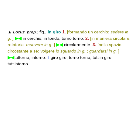
▲
Locuz. prep.:
fig.,
in giro
1.
[formando un cerchio:
sedere in
g.
]
▶◀
in cerchio, in tondo, torno torno.
2.
[in maniera circolare,
rotatoria:
muovere in g.
]
▶◀
circolarmente.
3.
[nello spazio
circostante a sé:
volgere lo sguardo in g.
;
guardarsi in g.
]
▶◀
attorno, intorno.
↑
giro giro, torno torno, tutt'in giro,
tutt'intorno.