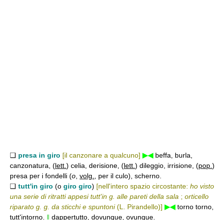
❑
presa in giro
[il canzonare a qualcuno]
▶◀
beffa, burla,
canzonatura, (
lett.
) celia, derisione, (
lett.
) dileggio, irrisione, (
pop.
)
presa per i fondelli (
o
,
volg.
, per il culo), scherno.
❑
tutt'in giro
(o
giro giro
)
[nell'intero spazio circostante:
ho visto
una serie di ritratti appesi tutt'in g. alle pareti della sala
;
orticello
riparato g. g. da sticchi e spuntoni
(L. Pirandello)]
▶◀
torno torno,
tutt'intorno.
‖
dappertutto, dovunque, ovunque.