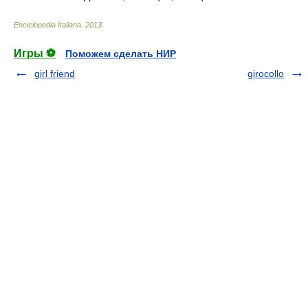
Enciclopedia Italiana
.
2013
.
Игры ⚽
Поможем сделать НИР
girl friend
girocollo