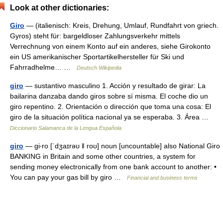
Look at other dictionaries:
Giro
— (italienisch: Kreis, Drehung, Umlauf, Rundfahrt von griech.
Gyros) steht für: bargeldloser Zahlungsverkehr mittels
Verrechnung von einem Konto auf ein anderes, siehe Girokonto
ein US amerikanischer Sportartikelhersteller für Ski und
Fahrradhelme… …
Deutsch Wikipedia
giro
— sustantivo masculino 1. Acción y resultado de girar: La
bailarina danzaba dando giros sobre sí misma. El coche dio un
giro repentino. 2. Orientación o dirección que toma una cosa: El
giro de la situación política nacional ya se esperaba. 3. Área …
Diccionario Salamanca de la Lengua Española
giro
— gi‧ro [ˈdʒaɪrəʊ ǁ roʊ] noun [uncountable] also National Giro
BANKING in Britain and some other countries, a system for
sending money electronically from one bank account to another: •
You can pay your gas bill by giro …
Financial and business terms