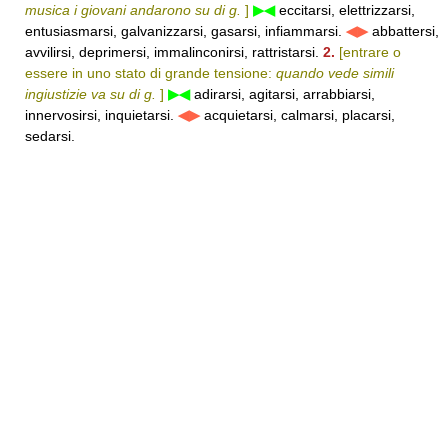
musica i giovani andarono su di g.
]
▶◀
eccitarsi, elettrizzarsi,
entusiasmarsi, galvanizzarsi, gasarsi, infiammarsi.
◀▶
abbattersi,
avvilirsi, deprimersi, immalinconirsi, rattristarsi.
2.
[entrare o
essere in uno stato di grande tensione:
quando vede simili
ingiustizie va su di g.
]
▶◀
adirarsi, agitarsi, arrabbiarsi,
innervosirsi, inquietarsi.
◀▶
acquietarsi, calmarsi, placarsi,
sedarsi.